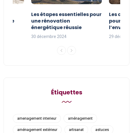
la
Les étapes essentielles pour
Les actio
étique
une rénovation
pour pro
uille
énergétique réussie
l’enviro
30 décembre 2024
29 décembr
Étiquettes
amenagement interieur
aménagement
aménagement extérieur
artisanat
astuces