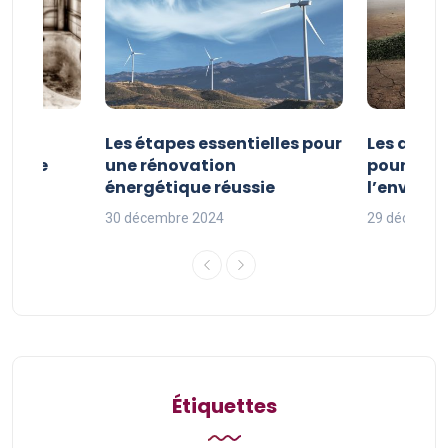
la
Les étapes essentielles pour
Les actio
étique
une rénovation
pour pro
uille
énergétique réussie
l’enviro
30 décembre 2024
29 décembr
Étiquettes