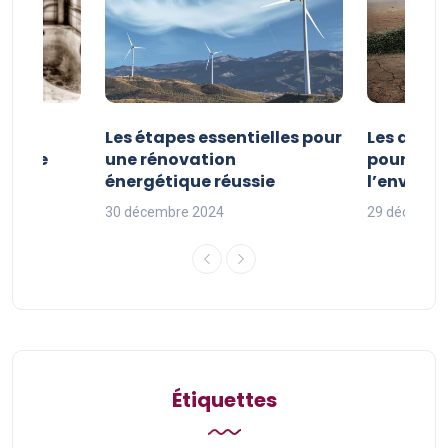
la
Les étapes essentielles pour
Les actio
étique
une rénovation
pour pro
uille
énergétique réussie
l’enviro
30 décembre 2024
29 décembr
Étiquettes