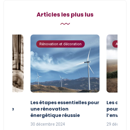
Articles les plus lus
tion
Rénovation et décoration
Astuces 
la
Les étapes essentielles pour
Les actio
étique
une rénovation
pour pro
uille
énergétique réussie
l’enviro
30 décembre 2024
29 décembr