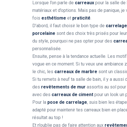
Lorsque l’on parle de
carreaux
pour la salle de b
matériaux et d’options. Mais pas de panique, je 
fois
esthétisme
et
praticité
.
D’abord, il faut choisir le bon type de
carrelage
porcelaine
sont des choix très prisés pour leur 
du style, pourquoi ne pas opter pour des
carre
personnalisée.
Ensuite, pense à la tendance actuelle. Les moti
vogue en ce moment. Si tu veux une ambiance zen
le chic, les
carreaux de marbre
sont un classi
Si tu remets à neuf ta salle de bain, il y a aussi
des
revêtements de mur
assortis au sol pour 
avec des
carreaux de ciment
pour un look un p
Pour la
pose de carrelage
, suis bien les étape
adapté pour maintenir tes carreaux bien en plac
résultat au top !
Et n’oublie pas de faire attention aux
revêtemen