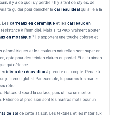
ain, il y a de quoi s’y perdre ! Il y a tant de styles, de
vais te guider pour dénicher le
carreau idéal
qui allie à la
. Les
carreaux en céramique
et les
carreaux en
Rénovation et décoration
résistance à l’humidité. Mais si tu veux vraiment ajouter
aux en mosaïque
? Ils apportent une touche colorée et
fs géométriques et les couleurs naturelles sont super en
, opte pour des teintes claires ou pastel. Et si tu aimes
que qui défonce.
 des
idées de rénovation
à prendre en compte. Pense à
Les avantages de la
un joli rendu global. Par exemple, tu pourrais les marier
rénovation énergétique
eu rétro.
pour votre portefeuille
s. Nettoie d’abord la surface, puis utilise un mortier
e. Patience et précision sont les maîtres mots pour un
28 décembre 2024
ts de sol
de cette saison. Les textures et les matériaux