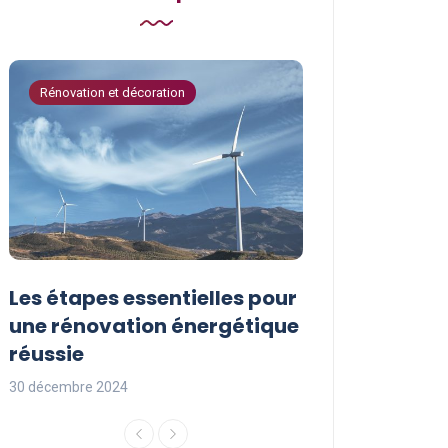
Rénovation et décoration
Astuces de bricola
Les étapes essentielles pour
Les actions à
une rénovation énergétique
pour protége
réussie
l’environnem
30 décembre 2024
29 décembre 2024