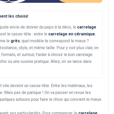
ent les choisir
Rénovation et décoration
 juste envie de donner du peps à ta déco, le
carrelage
’est le casse-tête : entre le
carrelage en céramique
,
me le
grès
, quel modèle te correspond le mieux ?
istance, style, et même taille. Pour y voir plus clair, on
ormats, et surtout, t’aider à choisir le bon carrelage
chic ou une cuisine pratique. Allez, on se lance dans
Les avantages de la
rénovation énergétique
 vite devenir un casse-tête. Entre les matériaux, les
pour votre portefeuille
dre. Mais pas de panique ! On va passer en revue les
28 décembre 2024
uelques astuces pour faire le choix qui convient le mieux
ayant ses particularités. Pour commencer, le
carrelage