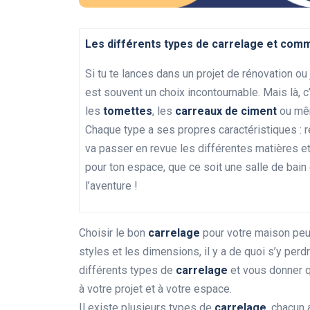
Les différents types de carrelage et comm
Si tu te lances dans un projet de rénovation ou
est souvent un choix incontournable. Mais là, c
les
tomettes
, les
carreaux de ciment
ou mê
Chaque type a ses propres caractéristiques : rés
va passer en revue les différentes matières et f
pour ton espace, que ce soit une salle de bain 
l’aventure !
Choisir le bon
carrelage
pour votre maison peut
styles et les dimensions, il y a de quoi s’y per
différents types de
carrelage
et vous donner q
à votre projet et à votre espace.
Il existe plusieurs types de
carrelage
, chacun 