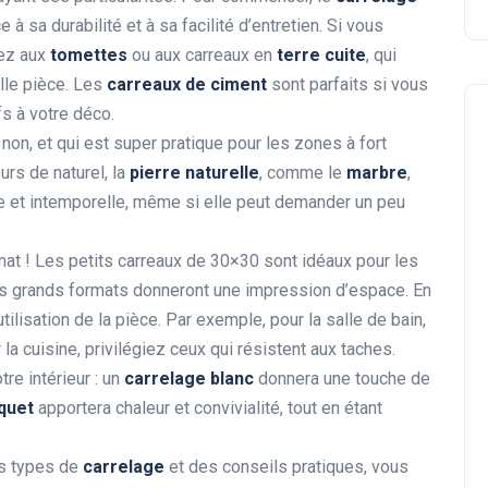
 à sa durabilité et à sa facilité d’entretien. Si vous
sez aux
tomettes
ou aux carreaux en
terre cuite
, qui
elle pièce. Les
carreaux de ciment
sont parfaits si vous
fs à votre déco.
 non, et qui est super pratique pour les zones à fort
rs de naturel, la
pierre naturelle
, comme le
marbre
,
nte et intemporelle, même si elle peut demander un peu
mat ! Les petits carreaux de 30×30 sont idéaux pour les
les grands formats donneront une impression d’espace. En
ilisation de la pièce. Par exemple, pour la salle de bain,
r la cuisine, privilégiez ceux qui résistent aux taches.
re intérieur : un
carrelage blanc
donnera une touche de
rquet
apportera chaleur et convivialité, tout en étant
ts types de
carrelage
et des conseils pratiques, vous