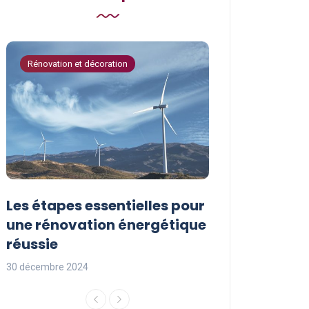
Rénovation et décoration
Astuces de bricola
Les étapes essentielles pour
Les actions à
une rénovation énergétique
pour protége
réussie
l’environnem
30 décembre 2024
29 décembre 2024