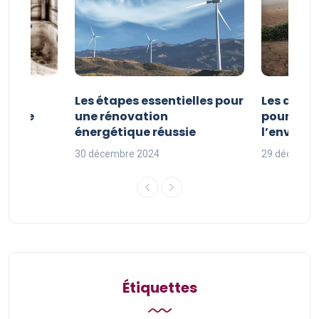
la
Les étapes essentielles pour
Les actio
étique
une rénovation
pour pro
uille
énergétique réussie
l’enviro
30 décembre 2024
29 décembr
Étiquettes