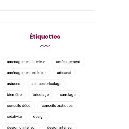
Étiquettes
amenagement interieur
aménagement
aménagement extérieur
artisanat
astuces
astuces bricolage
bien-être
bricolage
carrelage
conseils déco
conseils pratiques
créativité
design
design d'intérieur
design intérieur