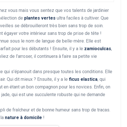
hez vous mais vous sentez que vos talents de jardinier
 sélection de
plantes vertes
ultra faciles à cultiver. Que
eilles se débrouilleront très bien sans trop de soin.
Rénovation et décoration
nt égayer votre intérieur sans trop de prise de tête !
onnue sous le nom de langue de belle-mère. Elle est
fait pour les débutants ! Ensuite, il y a le
zamioculcas
,
ez de l’arroser, il continuera à faire sa petite vie
te qui s’épanouit dans presque toutes les conditions. Elle
ir. Qui dit mieux ? Ensuite, il y a le
ficus elastica
, qui
Les avantages de la
ut en étant un bon compagnon pour les novices. Enfin, on
rénovation énergétique
e jade, qui est une succulente robuste qui ne demande
pour votre portefeuille
li de fraîcheur et de bonne humeur sans trop de tracas.
28 décembre 2024
 la
nature à domicile
!