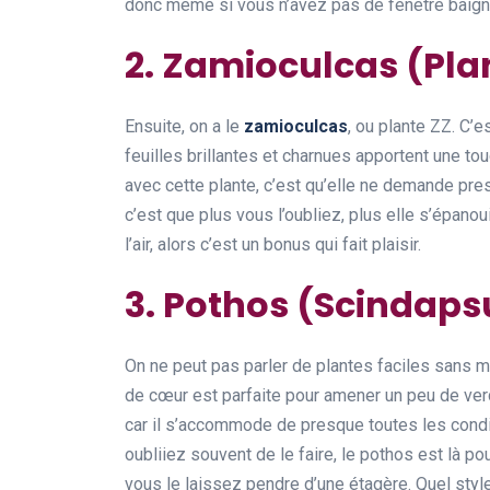
donc même si vous n’avez pas de fenêtre baigné
2. Zamioculcas (Pla
Ensuite, on a le
zamioculcas
, ou plante ZZ. C’e
feuilles brillantes et charnues apportent une to
avec cette plante, c’est qu’elle ne demande presq
c’est que plus vous l’oubliez, plus elle s’épanoui
l’air, alors c’est un bonus qui fait plaisir.
3. Pothos (Scindaps
On ne peut pas parler de plantes faciles sans 
de cœur est parfaite pour amener un peu de verd
car il s’accommode de presque toutes les condi
oubliiez souvent de le faire, le pothos est là po
vous le laissez pendre d’une étagère. Quel style