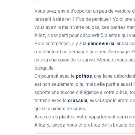
Vous avez envie d’apporter un peu de verdure c
laissent à désirer ? Pas de panique ! Voici une
vous ayez la main verte ou pas, ces petites merv
Allez, c’est parti pour découvrir 5 plantes qui vo
Pour commencer, il y a la
sansevieria
, aussi c
résistante et ne demande que peu d’arrosage. Par
un vrai champion de la survie. Même si vous oubli
tranquille.
On poursuit avec le
pothos
, une liane débordan
est non seulement jolie, mais elle purifie aussi l’a
apporte une touche d’élégance à votre pièce, to
termine avec le
crassula
, aussi appelé arbre d
qu’un minimum de soins.
Avec ces 5 plantes, votre appartement sera remp
Allez-y, lancez-vous et profitez de la beauté de