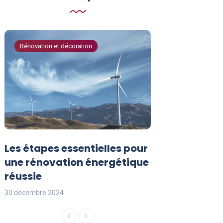
Rénovation et décoration
Astuces de bricola
Les étapes essentielles pour
Les actions à
une rénovation énergétique
pour protége
réussie
l’environnem
30 décembre 2024
29 décembre 2024