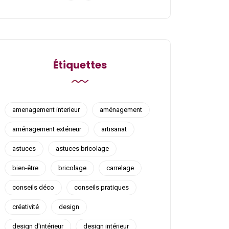
Étiquettes
amenagement interieur
aménagement
aménagement extérieur
artisanat
astuces
astuces bricolage
bien-être
bricolage
carrelage
conseils déco
conseils pratiques
créativité
design
design d'intérieur
design intérieur