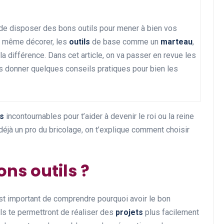
al de disposer des bons outils pour mener à bien vos
ou même décorer, les
outils
de base comme un
marteau
,
Rénovation et décoration
la différence. Dans cet article, on va passer en revue les
s donner quelques conseils pratiques pour bien les
ls
incontournables pour t’aider à devenir le roi ou la reine
déjà un pro du bricolage, on t’explique comment choisir
Les avantages de la
rénovation énergétique
ons outils ?
pour votre portefeuille
28 décembre 2024
 est important de comprendre pourquoi avoir le bon
ls te permettront de réaliser des
projets
plus facilement