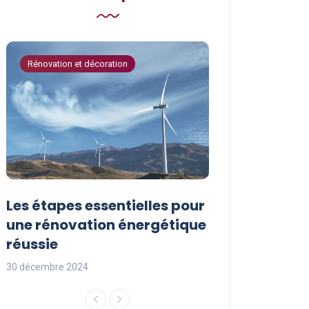
Rénovation et décoration
Astuces de bricola
Les étapes essentielles pour
Les actions à
une rénovation énergétique
pour protége
réussie
l’environnem
30 décembre 2024
29 décembre 2024