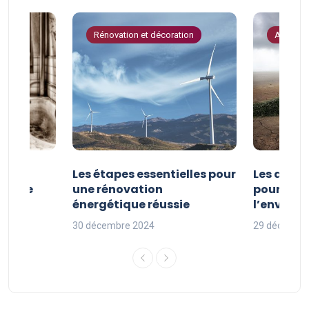
tion
Rénovation et décoration
Astuces 
la
Les étapes essentielles pour
Les actio
étique
une rénovation
pour pro
uille
énergétique réussie
l’enviro
30 décembre 2024
29 décembr