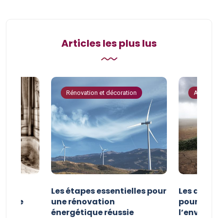
Articles les plus lus
tion
Rénovation et décoration
Astuces 
la
Les étapes essentielles pour
Les actio
étique
une rénovation
pour pro
uille
énergétique réussie
l’enviro