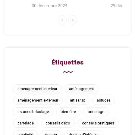
30 décembre 2024
29 décembr
Étiquettes
amenagement interieur
aménagement
aménagement extérieur
artisanat
astuces
astuces bricolage
bien-être
bricolage
carrelage
conseils déco
conseils pratiques
créativité
design
design d'intérieur