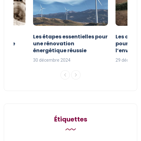
la
Les étapes essentielles pour
Les actio
étique
une rénovation
pour pro
uille
énergétique réussie
l’enviro
30 décembre 2024
29 décembr
Étiquettes