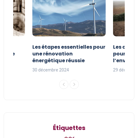
la
Les étapes essentielles pour
Les actio
étique
une rénovation
pour pro
uille
énergétique réussie
l’enviro
30 décembre 2024
29 décembr
Étiquettes