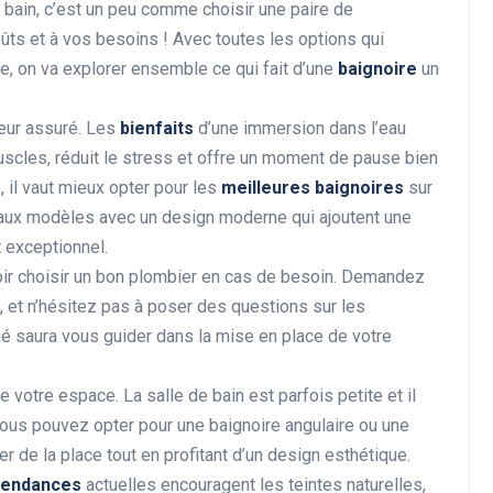
e bain, c’est un peu comme choisir une paire de
ûts et à vos besoins ! Avec toutes les options qui
e, on va explorer ensemble ce qui fait d’une
baignoire
un
Rénovation et décoration
heur assuré. Les
bienfaits
d’une immersion dans l’eau
uscles, réduit le stress et offre un moment de pause bien
, il vaut mieux opter pour les
meilleures baignoires
sur
aux modèles avec un design moderne qui ajoutent une
t exceptionnel.
voir choisir un bon plombier en cas de besoin. Demandez
, et n’hésitez pas à poser des questions sur les
Les avantages de la
ié saura vous guider dans la mise en place de votre
rénovation énergétique
pour votre portefeuille
e votre espace. La salle de bain est parfois petite et il
 Vous pouvez opter pour une baignoire angulaire ou une
28 décembre 2024
 de la place tout en profitant d’un design esthétique.
tendances
actuelles encouragent les teintes naturelles,