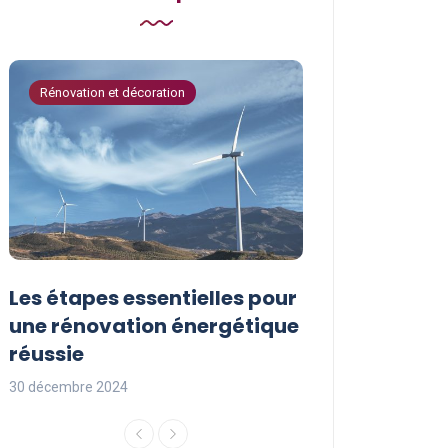
Rénovation et décoration
Astuces de bricola
Les étapes essentielles pour
Les actions à
une rénovation énergétique
pour protége
réussie
l’environnem
30 décembre 2024
29 décembre 2024