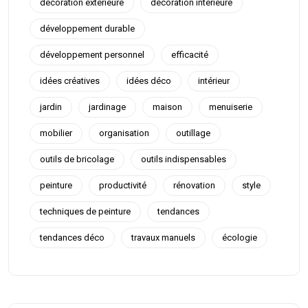
décoration extérieure
décoration intérieure
développement durable
développement personnel
efficacité
idées créatives
idées déco
intérieur
jardin
jardinage
maison
menuiserie
mobilier
organisation
outillage
outils de bricolage
outils indispensables
peinture
productivité
rénovation
style
techniques de peinture
tendances
tendances déco
travaux manuels
écologie