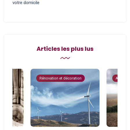
votre domicile
Articles les plus lus
tion
Rénovation et décoration
Astuces 