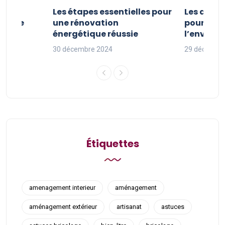
la
Les étapes essentielles pour
Les actio
étique
une rénovation
pour pro
uille
énergétique réussie
l’enviro
30 décembre 2024
29 décembr
Étiquettes
amenagement interieur
aménagement
aménagement extérieur
artisanat
astuces