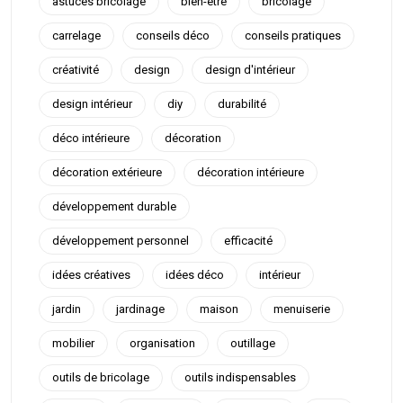
astuces bricolage
bien-être
bricolage
carrelage
conseils déco
conseils pratiques
créativité
design
design d'intérieur
design intérieur
diy
durabilité
déco intérieure
décoration
décoration extérieure
décoration intérieure
développement durable
développement personnel
efficacité
idées créatives
idées déco
intérieur
jardin
jardinage
maison
menuiserie
mobilier
organisation
outillage
outils de bricolage
outils indispensables