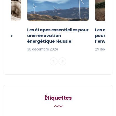
la
Les étapes essentielles pour
Les actio
étique
une rénovation
pour pro
uille
énergétique réussie
l’enviro
30 décembre 2024
29 décembr
Étiquettes