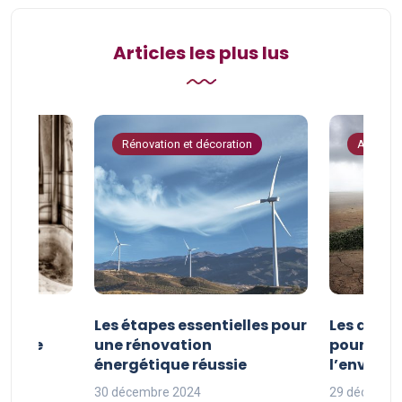
Articles les plus lus
tion
Rénovation et décoration
Astuces 
la
Les étapes essentielles pour
Les actio
étique
une rénovation
pour pro
uille
énergétique réussie
l’enviro
30 décembre 2024
29 décembr