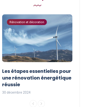
Rénovation et décoration
Astuces de bricola
Les étapes essentielles pour
Les actions à
une rénovation énergétique
pour protége
réussie
l’environnem
30 décembre 2024
29 décembre 2024