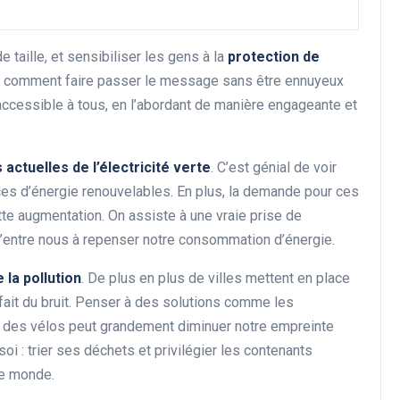
e taille, et sensibiliser les gens à la
protection de
s comment faire passer le message sans être ennuyeux
Rénovation et décoration
 accessible à tous, en l’abordant de manière engageante et
actuelles de l’électricité verte
. C’est génial de voir
es d’énergie renouvelables. En plus, la demande pour ces
tte augmentation. On assiste à une vraie prise de
’entre nous à repenser notre consommation d’énergie.
Les avantages de la
 la pollution
. De plus en plus de villes mettent en place
rénovation énergétique
a fait du bruit. Penser à des solutions comme les
pour votre portefeuille
n des vélos peut grandement diminuer notre empreinte
28 décembre 2024
 : trier ses déchets et privilégier les contenants
 le monde.