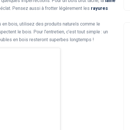
r quelques imperfections. Pour un bois brut taché, la
laine
éclat. Pensez aussi à frotter légèrement les
rayures
s en bois, utilisez des produits naturels comme le
ectent le bois. Pour l’entretien, c’est tout simple : un
meubles en bois resteront superbes longtemps !