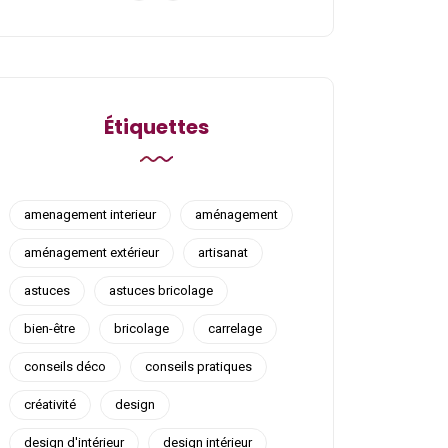
Étiquettes
amenagement interieur
aménagement
aménagement extérieur
artisanat
astuces
astuces bricolage
bien-être
bricolage
carrelage
conseils déco
conseils pratiques
créativité
design
design d'intérieur
design intérieur