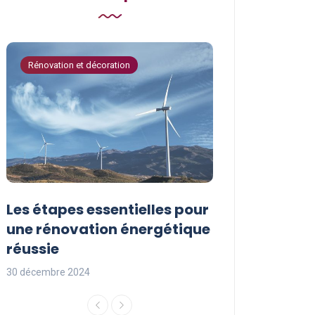
Rénovation et décoration
Astuces de bricola
Les étapes essentielles pour
Les actions à
une rénovation énergétique
pour protége
réussie
l’environnem
30 décembre 2024
29 décembre 2024