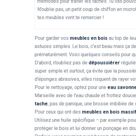
méthodes pour traiter les taches. Tu vas pouvo
N’oublie pas, un petit coup de chiffon en micro
tes meubles vont te remercier !
Pour garder vos
meubles en bois
au top de leu
astuces simples. Le bois, c’est beau mais ça de
prématurément. Voici quelques conseils pour que
D’abord, n’oubliez pas de
dépoussiérer
réguliè
super simple et surtout, ça évite que la poussière 
d’éponges abrasives, elles risquent de rayer vo
Pour le nettoyage, optez pour une
eau savonn
Marseille avec de l’eau chaude et frottez douce
tache
, pas de panique, une brosse imbibée de s
Pour ceux qui ont des
meubles en bois massi
Utilisez une huile spécifique – par exemple pour
protéger le bois et lui donner un ponçage en do