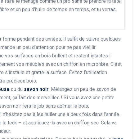
ir faire le ménage comme un pro sans te prendre la tête.
fibre et un peu d’huile de temps en temps, et tu verras,
Rénovation et décoration
r forme pendant des années, il suffit de suivre quelques
mande un peu d’attention pour ne pas vieillir
 vos surfaces en bois brillent et restent intactes !
rement vos meubles avec un chiffon en microfibre. C’est
s’installe et gratte la surface. Évitez l’utilisation
tre précieux bois.
euse
ou du
savon noir
. Mélangez un peu de savon de
Les avantages de la
ment, ça fait des merveilles ! Si vous avez une petite
rénovation énergétique
avon noir fera le job sans abîmer le bois.
pour votre portefeuille
f
, n’hésitez pas à les huiler une à deux fois dans l’année.
28 décembre 2024
 le teck – et appliquez-la avec un chiffon sec. Cela va
uceur.